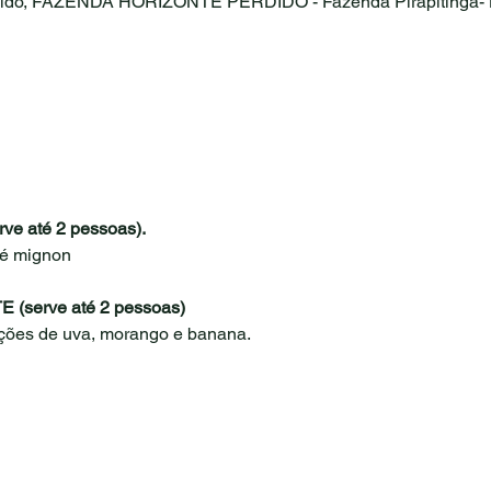
dido, FAZENDA HORIZONTE PERDIDO - Fazenda Pirapitinga- Ho
e até 2 pessoas).
lé mignon
serve até 2 pessoas)
rções de uva, morango e banana.