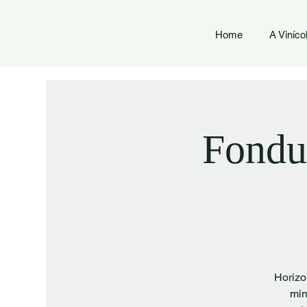
Home
A Viníco
Fondue
Horizo
min