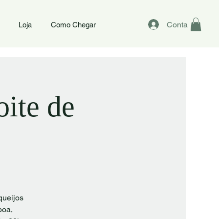
Conta
Loja
Como Chegar
oite de
queijos
boa,