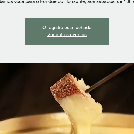
damos você para o Fondue do Horizonte, aos sábados, de 18h 
O registro está fechado
Ver outros eventos